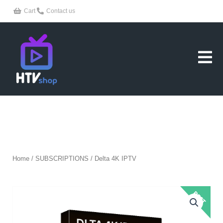
Skip
Cart
Contact us
to
content
Home
/
SUBSCRIPTIONS
/ Delta 4K IPTV