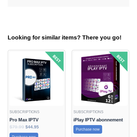
Looking for similar items? There you go!
Original
Current
price
price
was:
is:
$79.99.
$44.95.
SUBSCRIPTIONS
SUBSCRIPTIONS
Pro Max IPTV
iPlay IPTV abonnement
$
79.99
$
44.95
Purchase now
Purchase now