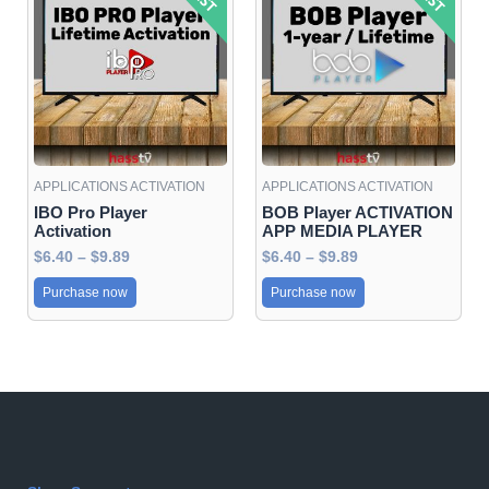
product
product
$6.40
$6.40
has
has
through
through
$9.89
$9.89
multiple
multiple
variants.
variants.
The
The
options
options
may
may
APPLICATIONS ACTIVATION
APPLICATIONS ACTIVATION
be
be
IBO Pro Player
BOB Player ACTIVATION
chosen
chosen
Activation
APP MEDIA PLAYER
on
on
$
6.40
–
$
9.89
$
6.40
–
$
9.89
the
the
Purchase now
Purchase now
product
product
page
page