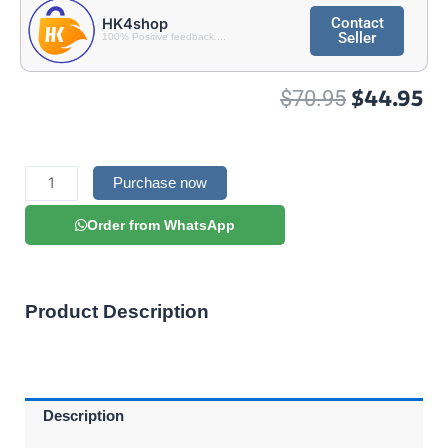
Contact
HK4shop
Seller
100% Positive feedback....
Original
Cu
$
44.95
$
70.95
price
pr
was:
is:
$70.95.
$4
Delta
4K
Purchase now
IPTV
quantity
Order from WhatsApp
Product Description
Description