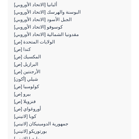
ألبانيا [الاتحاد الأوروبي]
البوسنة والهرسك [الاتحاد الأوروبي]
الجبل الأسود [الاتحاد الأوروبي]
كوسوفو [الاتحاد الأوروبي]
مقدونيا الشمالية [الاتحاد الأوروبي]
الولايات المتحدة [ص]
كندا [ص]
المكسيك [ص]
البرازيل [ص]
الأرجنتين [ص]
شيلي [أكون]
كولومبيا [ص]
بيرو [ص]
فنزويلا [ص]
أوروغواي [ص]
كوبا [لاتيني]
جمهورية الدومينيكان [لاتيني]
بورتوريكو [لاتيني]
بوليفيا [لاتيني]